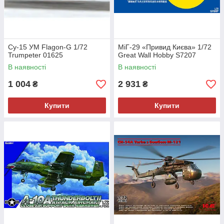
Су-15 УМ Flagon-G 1/72
МіГ-29 «Привид Києва» 1/72
Trumpeter 01625
Great Wall Hobby S7207
В наявності
В наявності
1 004
2 931
₴
₴
Купити
Купити