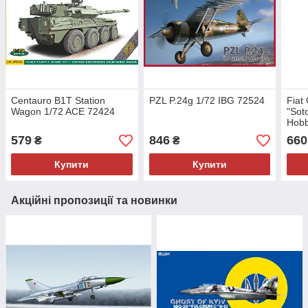
Centauro B1T Station
PZL P.24g 1/72 IBG 72524
Fiat
Wagon 1/72 ACE 72424
"Sot
Hobb
579
846
660
₴
₴
Купити
Купити
Акційні пропозиції та новинки