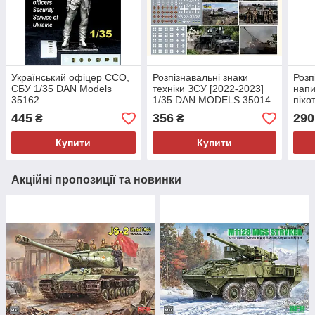
Український офіцер ССО,
Розпізнавальні знаки
Розп
СБУ 1/35 DАN Models
техніки ЗСУ [2022-2023]
напи
35162
1/35 DAN MODELS 35014
піхо
MOD
445
356
290
₴
₴
Купити
Купити
Акційні пропозиції та новинки