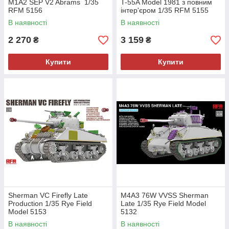
M1A2 SEP V2 Abrams 1/35
T-55A Model 1981 з повним
RFM 5156
інтер'єром 1/35 RFM 5155
В наявності
В наявності
2 270
3 159
₴
₴
Купити
Купити
Sherman VC Firefly Late
M4A3 76W VVSS Sherman
Production 1/35 Rye Field
Late 1/35 Rye Field Model
Model 5153
5132
В наявності
В наявності