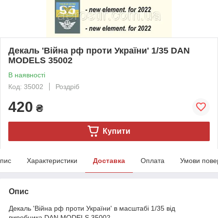
Декаль 'Війна рф проти України' 1/35 DAN
MODELS 35002
В наявності
Код: 35002
Роздріб
420
₴
Купити
пис
Характеристики
Доставка
Оплата
Умови пове
Опис
Декаль 'Війна рф проти України' в масштабі 1/35 від
виробника DAN MODELS 35002