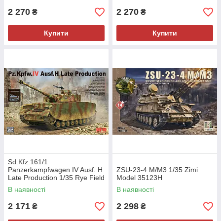
2 270
2 270
₴
₴
Купити
Купити
Sd.Kfz.161/1
Panzerkampfwagen IV Ausf. H
ZSU-23-4 M/M3 1/35 Zimi
Late Production 1/35 Rye Field
Model 35123H
Model 5127
В наявності
В наявності
2 171
2 298
₴
₴