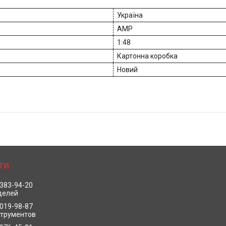
Україна
AMP
1:48
Картонна коробка
Новий
 383-94-20
делей
 019-98-87
струментов