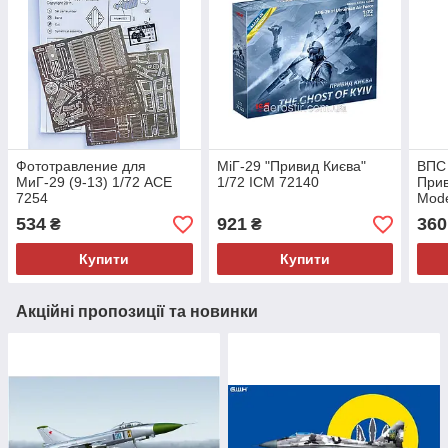
Фототравление для
MіГ-29 "Привид Києва"
ВПС 
МиГ-29 (9-13) 1/72 ACE
1/72 ICM 72140
Прив
7254
Mode
534
921
360
₴
₴
Купити
Купити
Акційні пропозиції та новинки