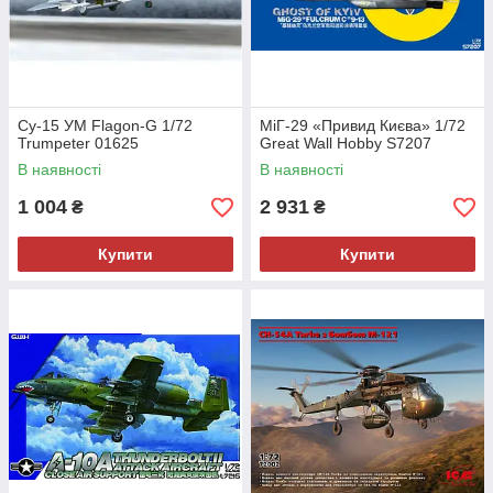
Су-15 УМ Flagon-G 1/72
МіГ-29 «Привид Києва» 1/72
Trumpeter 01625
Great Wall Hobby S7207
В наявності
В наявності
1 004
2 931
₴
₴
Купити
Купити