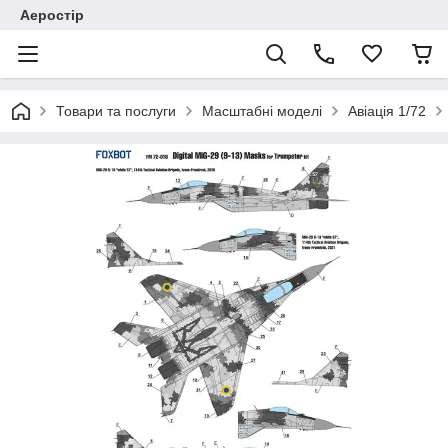
Аеростір
Товари та послуги
Масштабні моделі
Авіація 1/72