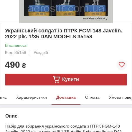
Український солдат із ПТРК FGM-148 Javelin.
2022 рік. 1/35 DAN MODELS 35158
В наявності
Код: 35158
Роздріб
490
₴
Купити
пис
Характеристики
Доставка
Оплата
Умови пове
Опис
Набір для збирання українського солдата з ПТРК FGM-148
Javelin. 2022 рік. в масштабі 1/35 Набір 3 від виробника DAN