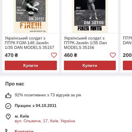
Український солдат з
Український солдат з
ПТРК
ПТРК FGM-148 Javelin
ПТРК Javelin 1/35 Dan
DAN
1/35 DAN MODELS 35157
MODELS 35156
470
460
200
₴
₴
Купити
Купити
Про нас
92% позитивних з 73 відгуків за рік
Працює з 04.10.2011
м. Київ
вул. Ольжича, 17, Київ, Україна
Контакти