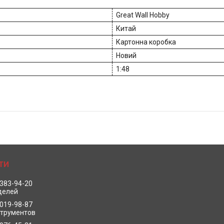
Great Wall Hobby
Китай
Картонна коробка
Новий
1:48
 383-94-20
делей
 019-98-87
струментов