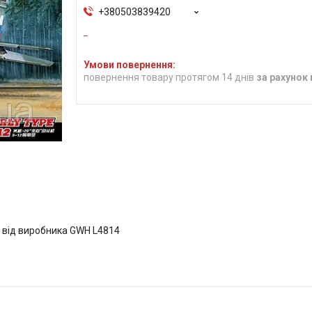
+380503839420
повернення товару протягом 14 днів
за рахунок
й від виробника GWH L4814