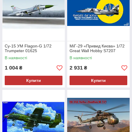
Су-15 УМ Flagon-G 1/72
МіГ-29 «Привид Києва» 1/72
Trumpeter 01625
Great Wall Hobby S7207
В наявності
В наявності
1 004
2 931
₴
₴
Купити
Купити