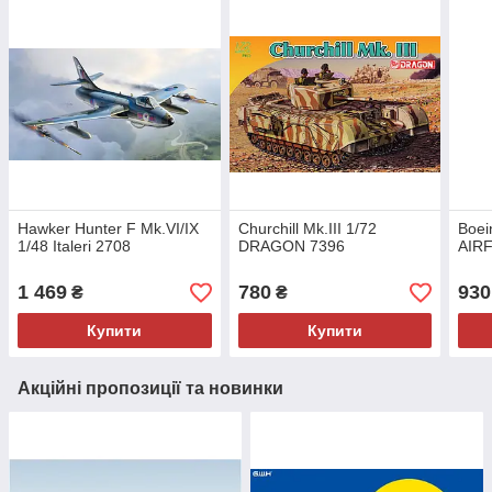
Hawker Hunter F Mk.VI/IX
Churchill Mk.III 1/72
Boei
1/48 Italeri 2708
DRAGON 7396
AIRF
1 469
780
930
₴
₴
Купити
Купити
Акційні пропозиції та новинки