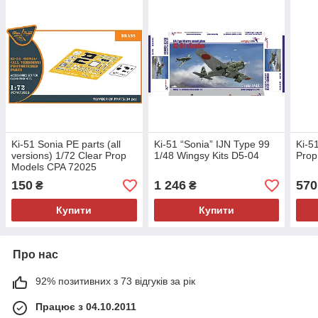
Ki-51 Sonia PE parts (all
Ki-51 “Sonia” IJN Type 99
Ki-5
versions) 1/72 Clear Prop
1/48 Wingsy Kits D5-04
Prop
Models CPA 72025
150
1 246
570
₴
₴
Купити
Купити
Про нас
92% позитивних з 73 відгуків за рік
Працює з 04.10.2011