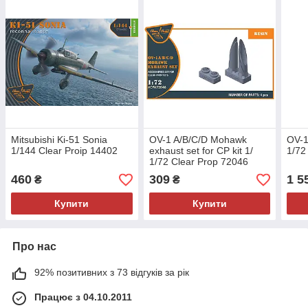
Mitsubishi Ki-51 Sonia
OV-1 A/B/C/D Mohawk
OV-1
1/144 Clear Proip 14402
exhaust set for CP kit 1/
1/72
1/72 Clear Prop 72046
460
309
1 5
₴
₴
Купити
Купити
Про нас
92% позитивних з 73 відгуків за рік
Працює з 04.10.2011