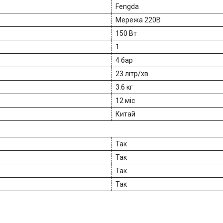
Fengda
Мережа 220В
150 Вт
1
4 бар
23 літр/хв
3.6 кг
12 міс
Китай
Так
Так
Так
Так