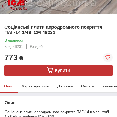
Соціанські плити аеродромного покриття
ПАГ-14 1/48 ICM 48231
В наявності
Код: 48231
Роздріб
773
₴
Купити
Опис
Характеристики
Доставка
Оплата
Умови п
Опис
Соціанські плити аеродромного покриття ПАГ-14 в масштабі
1:48 від виробника ICM 48231