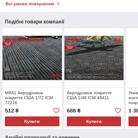
Всі умови повернення
Подібні товари компанії
M8A1 Аеродромне
Аеродромне покриття
Уни
покриття США 1/72 ICM
США 1/48 ICM 48411
конт
72216
пок
ICM
512
686
1 3
₴
₴
Купити
Купити
Акційні пропозиції та новинки