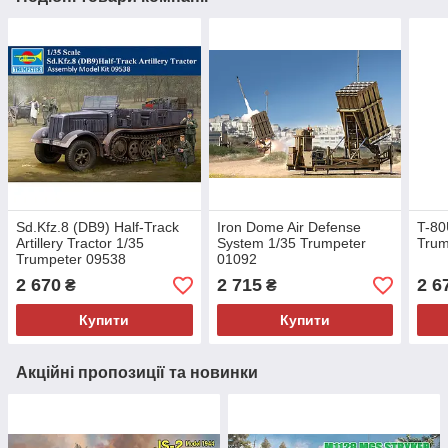
Sd.Kfz.8 (DB9) Half-Track
Iron Dome Air Defense
T-80
Artillery Tractor 1/35
System 1/35 Trumpeter
Trum
Trumpeter 09538
01092
2 670
2 715
2 6
₴
₴
Купити
Купити
Акційні пропозиції та новинки