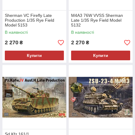
Sherman VC Firefly Late
M4A3 76W VVSS Sherman
Production 1/35 Rye Field
Late 1/35 Rye Field Model
Model 5153
5132
В наявності
В наявності
2 270
2 270
₴
₴
Купити
Купити
Sd.Kfz.161/1