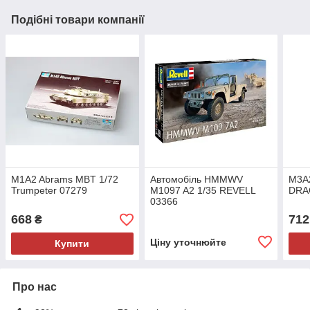
Подібні товари компанії
M1A2 Abrams MBT 1/72
Автомобіль HMMWV
M3A2
Trumpeter 07279
M1097 A2 1/35 REVELL
DRA
03366
668
712
₴
Ціну уточнюйте
Купити
Про нас