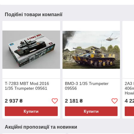
Подібні товари компанії
T-72B3 MBT Mod.2016
BMD-3 1/35 Trumpeter
2A3 
1/35 Trumpeter 09561
09556
406m
Howi
095
2 937
2 181
4 2
₴
₴
Купити
Купити
Акційні пропозиції та новинки