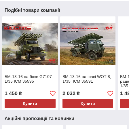
Подібні товари компанії
БМ-13-16 на базе G7107
BM-13-16 на шасі WOT 8,
БМ-1
1/35 ICM 35595
1/35 ICM 35591
радя
1/35
1 450
2 032
1 4
₴
₴
Купити
Купити
Акційні пропозиції та новинки