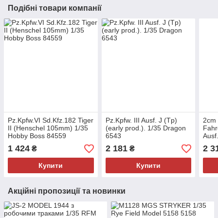
Подібні товари компанії
Pz.Kpfw.VI Sd.Kfz.182 Tiger
Pz.Kpfw. III Ausf. J (Tp)
2cm 
II (Henschel 105mm) 1/35
(early prod.). 1/35 Dragon
Fahrg
Hobby Boss 84559
6543
Aus
677
1 424
2 181
2 3
₴
₴
Купити
Купити
Акційні пропозиції та новинки