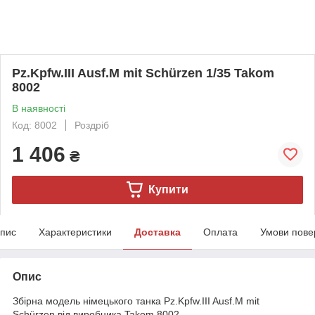
Pz.Kpfw.III Ausf.M mit Schürzen 1/35 Takom
8002
В наявності
Код: 8002
Роздріб
1 406
₴
Купити
пис
Характеристики
Доставка
Оплата
Умови пове
Опис
Збірна модель німецького танка Pz.Kpfw.III Ausf.M mit
Schürzen від виробника Takom 8002