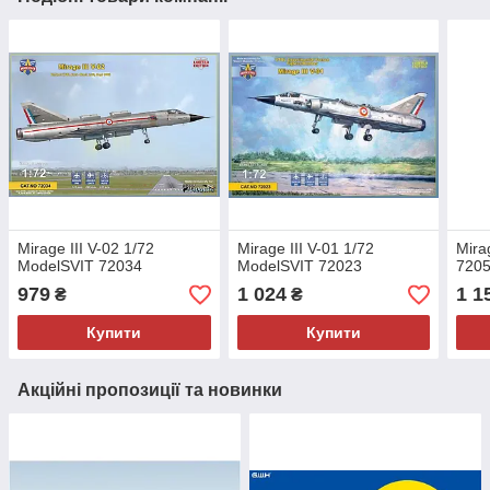
Mirage III V-02 1/72
Mirage III V-01 1/72
Mira
ModelSVIT 72034
ModelSVIT 72023
720
979
1 024
1 1
₴
₴
Купити
Купити
Акційні пропозиції та новинки