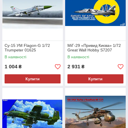
Су-15 УМ Flagon-G 1/72
МіГ-29 «Привид Києва» 1/72
Trumpeter 01625
Great Wall Hobby S7207
В наявності
В наявності
1 004
2 931
₴
₴
Купити
Купити