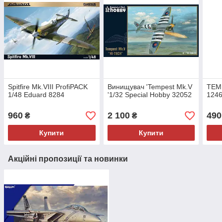
Spitfire Mk.VIII ProfiPACK
Винищувач 'Tempest Mk.V
TEM
1/48 Eduard 8284
'1/32 Special Hobby 32052
124
960
2 100
490
₴
₴
Купити
Купити
Акційні пропозиції та новинки