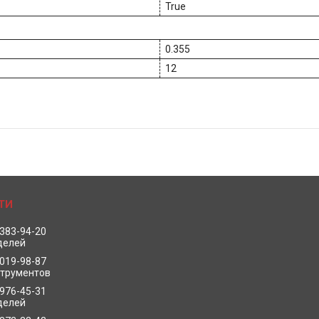
True
0.355
12
 383-94-20
делей
 019-98-87
струментов
 976-45-31
делей