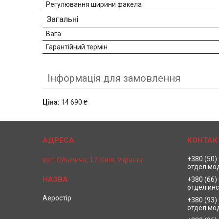
Регулювання ширини факела
Загальні
Вага
Гарантійний термін
Інформація для замовлення
Ціна:
14 690 ₴
+380 (50)
вул. Ольжича, 17, Київ, Україна
отдел мо
+380 (66)
отдел ин
Аеростір
+380 (93)
отдел мо