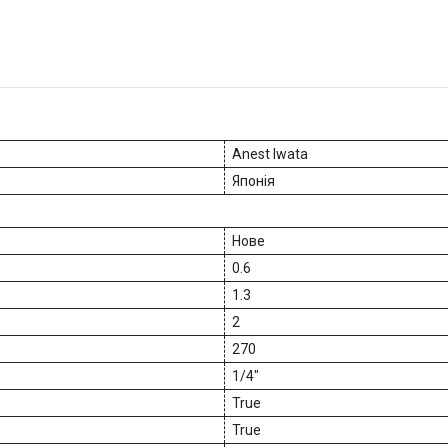
Anest Iwata
Японія
Нове
0.6
1.3
2
270
1/4"
True
True