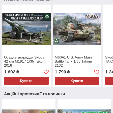
Осадне знаряддя Skoda
M60A1 U.S. Army Main
Skoda
42 cm M1917 1/35 Takom
Battle Tank 1/35 Takom
TAK
2018
2132
1 602
1 790
1 2
₴
₴
Купити
Купити
Акційні пропозиції та новинки