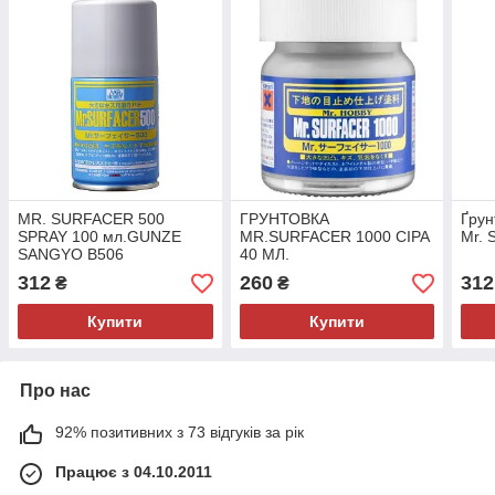
MR. SURFACER 500
ГРУНТОВКА
Ґрун
SPRAY 100 мл.GUNZE
MR.SURFACER 1000 СІРА
Mr. 
SANGYO B506
40 МЛ.
312
260
312
₴
₴
Купити
Купити
Про нас
92% позитивних з 73 відгуків за рік
Працює з 04.10.2011