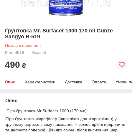
Ґрунтовка Mr. Surfacer 1000 170 ml Gunze
Sangyo B-519
Немає в наявності
Код: B519
Роздріб
490
₴
Опис
Характеристики
Доставка
Оплата
Умови п
Опис
Сіра ґрунтовка-Mr.Surfacer 1000 (170 мл)
Сіра ґрунтовка-мікрофілер (шпаклівка для мікротріщин) у
зручному аерозольному пакованні. Нівелює дрібні подряпини
та дефекти поверхні. Швидко сохне, після висихання шар