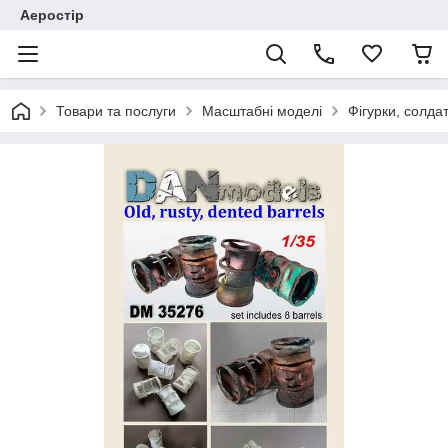
Аеростір
Товари та послуги
Масштабні моделі
Фігурки, солда