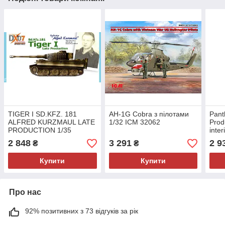
TIGER I SD.KFZ. 181
AH-1G Cobra з пілотами
Pant
ALFRED KURZMAUL LATE
1/32 ICM 32062
Produ
PRODUCTION 1/35
inte
Dragon 6416
2 848
3 291
2 9
₴
₴
Купити
Купити
Про нас
92% позитивних з 73 відгуків за рік