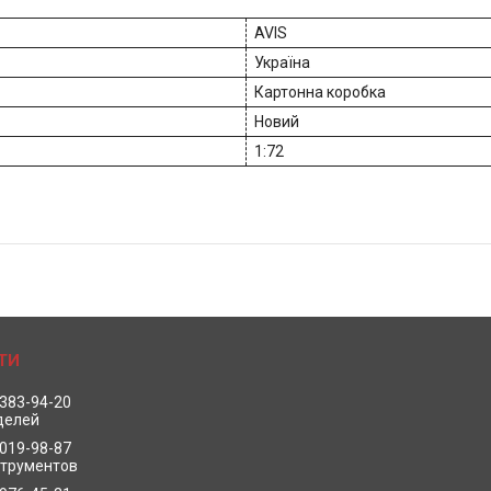
AVIS
Україна
Картонна коробка
Новий
1:72
 383-94-20
делей
 019-98-87
струментов