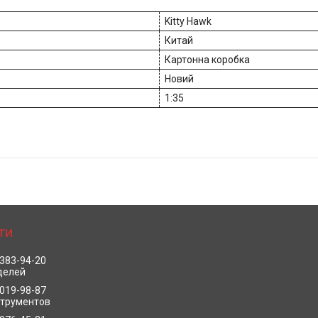
Kitty Hawk
Китай
Картонна коробка
Новий
1:35
 383-94-20
делей
 019-98-87
струментов