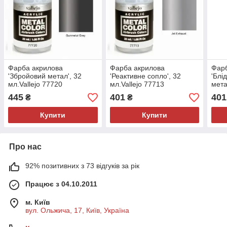
Фарба акрилова
Фарба акрилова
Фар
'Збройовий метал', 32
'Реактивне сопло', 32
'Блі
мл.Vallejo 77720
мл.Vallejo 77713
мета
777
445
401
401
₴
₴
Купити
Купити
Про нас
92% позитивних з 73 відгуків за рік
Працює з 04.10.2011
м. Київ
вул. Ольжича, 17, Київ, Україна