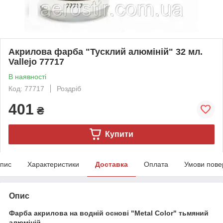
Акрилова фарба "Тусклий алюміній" 32 мл.
Vallejo 77717
В наявності
Код: 77717
Роздріб
401
₴
Купити
пис
Характеристики
Доставка
Оплата
Умови пове
Опис
Фарба акрилова на водній основі "Metal Color" тьмяний
алюміній