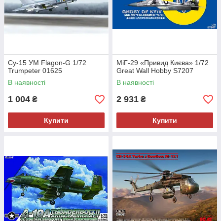
Су-15 УМ Flagon-G 1/72
МіГ-29 «Привид Києва» 1/72
Trumpeter 01625
Great Wall Hobby S7207
В наявності
В наявності
1 004
2 931
₴
₴
Купити
Купити