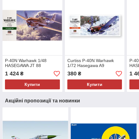
P-40N Warhawk 1/48
Curtiss P-40N Warhawk
P-40
HASEGAWA JT 88
1/72 Hasegawa A9
HAS
1 424
380
1 4
₴
₴
Купити
Купити
Акційні пропозиції та новинки