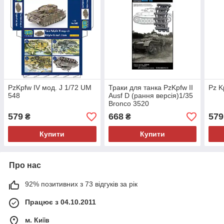
PzKpfw IV мод. J 1/72 UM
Траки для танка PzKpfw II
Pz K
548
Ausf D (рання версія)1/35
Bronco 3520
579
668
579
₴
₴
Купити
Купити
Про нас
92% позитивних з 73 відгуків за рік
Працює з 04.10.2011
м. Київ