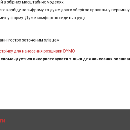
ій в збірних масштабних моделях.
ого карбіду вольфраму та дуже довго зберігає правильну первинну
мічну форму. Дуже комфортно сидить в руці.
ванні гостро заточеним олівцем
стрічку для нанесення розшивки DYMO
екомендується використовувати тільки для нанесення розшивки