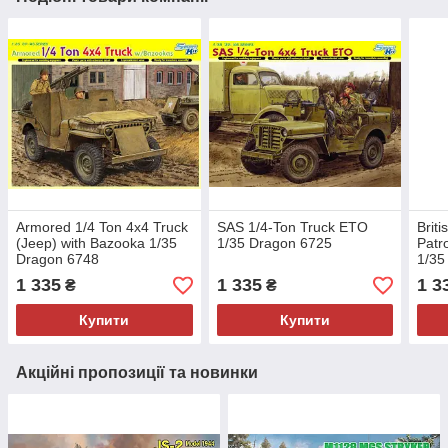
Armored 1/4 Ton 4x4 Truck
SAS 1/4-Ton Truck ETO
Brit
(Jeep) with Bazooka 1/35
1/35 Dragon 6725
Patr
Dragon 6748
1/35
1 335
1 335
1 3
₴
₴
Купити
Купити
Акційні пропозиції та новинки