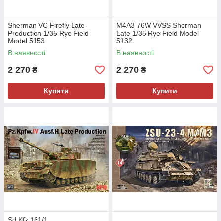
Sherman VC Firefly Late
M4A3 76W VVSS Sherman
Production 1/35 Rye Field
Late 1/35 Rye Field Model
Model 5153
5132
В наявності
В наявності
2 270
2 270
₴
₴
Купити
Купити
Sd.Kfz.161/1