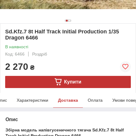
Sd.Kfz.7 8t Half Track Initial Production 1/35
Dragon 6466
В наявності
Код: 6466
Роздріб
2 270
₴
Купити
пис
Характеристики
Доставка
Оплата
Умови пове
Опис
Збірна модель напівгусеничного тягача Sd.Kfz.7 8t Half
Track Initial Production Dragon 6466