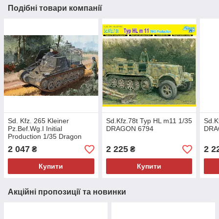
Подібні товари компанії
Sd. Kfz. 265 Kleiner
Sd.Kfz.78t Typ HL m11 1/35
Sd.K
Pz.Bef.Wg.I Initial
DRAGON 6794
DRA
Production 1/35 Dragon
6597
2 047
2 225
2 2
₴
₴
Купити
Купити
Акційні пропозиції та новинки