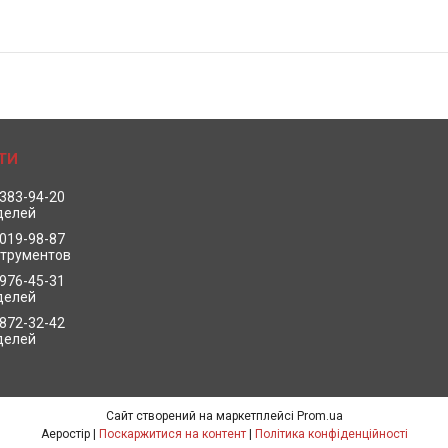
 383-94-20
делей
 019-98-87
струментов
 976-45-31
делей
 872-32-42
делей
Сайт створений на маркетплейсі
Prom.ua
Аеростір |
Поскаржитися на контент
|
Політика конфіденційності