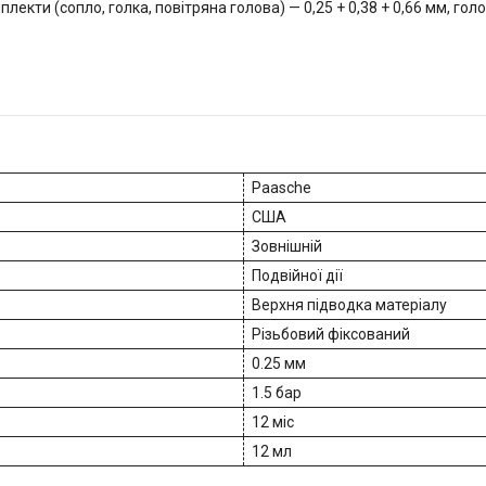
екти (сопло, голка, повітряна голова) — 0,25 + 0,38 + 0,66 мм, го
Paasche
США
Зовнішній
Подвійної дії
Верхня підводка матеріалу
Різьбовий фіксований
0.25 мм
1.5 бар
12 міс
12 мл