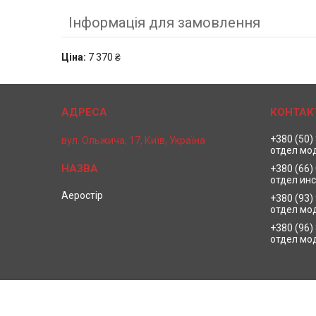
Інформація для замовлення
Ціна:
7 370 ₴
+380 (50)
вул. Ольжича, 17, Київ, Україна
отдел мо
+380 (66)
отдел ин
Аеростір
+380 (93)
отдел мо
+380 (96)
отдел мо