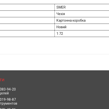
SMER
Чехія
Картонна коробка
Новий
1:72
 383-94-20
делей
 019-98-87
струментов