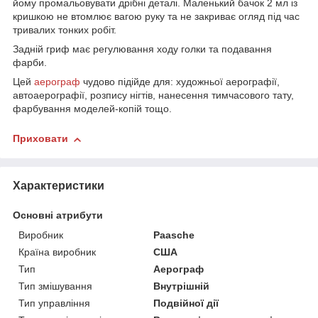
йому промальовувати дрібні деталі. Маленький бачок 2 мл із
кришкою не втомлює вагою руку та не закриває огляд під час
тривалих тонких робіт.
Задній гриф має регулювання ходу голки та подавання
фарби.
Цей
аерограф
чудово підійде для: художньої аерографії,
автоаерографії, розпису нігтів, нанесення тимчасового тату,
фарбування моделей-копій тощо.
Приховати
Характеристики
Основні атрибути
Виробник
Paasche
Країна виробник
США
Тип
Аерограф
Тип змішування
Внутрішній
Тип управління
Подвійної дії