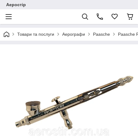
Аеростір
Товари та послуги
Аерографи
Paasche
Paasche 