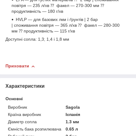
повітря — 235 л/хв ⁇ факел — 270-300 мм ⁇
продуктивність — 180 г/хв
HVLP — для базових лкм і ґрунтів | 2 бар
| споживання повітря — 365 л/хв ⁇ факел — 280-300
мм ⁇ продуктивність — 115 г/хв
Доступні сопла: 1,3; 1,4 і 1,8 мм
Приховати
Характеристики
Основні
Виробник
Sagola
Країна виробник
Іспанія
Діаметр сопла
1.3 мм
Ємність бака розпилювача
0.65 л