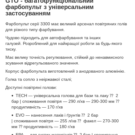
GTO - багатофункціональний
фарбопульт з універсальним
застосуванням
Фарбопульт серії 3300 має великий арсенал повітряних голів
для різного типу фарбування.
Чудово підходить для автофарбування та інших
галузей. Розроблений для найкращої роботи за будь-якого
тиску.
Має велику точність регулювання, стійкий до ненавмисного
зсування відрегульованого значення.
Корпус фарбопульта виготовлений з анодованого алюмінію.
Голка та сопло з неіржавкої сталі;
Доступні повітряні голови:
TECH — універсальна голова для бази та лаку ⁇ 2
бар | споживання повітря — 290 л/хв — 290-300 мм ⁇
продуктивність — 170 г/хв
EVO — нанесення лаків і ґрунтів ⁇ 2 бар
| споживання повітря — 255 л/хв ⁇ факел — 270-300
мм ⁇ продуктивність — 180 г/хв
EPA — для густих матеріалів ⁇ 2 бар | споживання