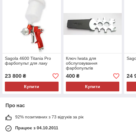
Sagola 4600 Titania Pro
Ключ Iwata для
Sago
фарбопульт для лаку
обслуговування
фарбопультів
23 800
400
24 
₴
₴
Купити
Купити
Про нас
92% позитивних з 73 відгуків за рік
Працює з 04.10.2011