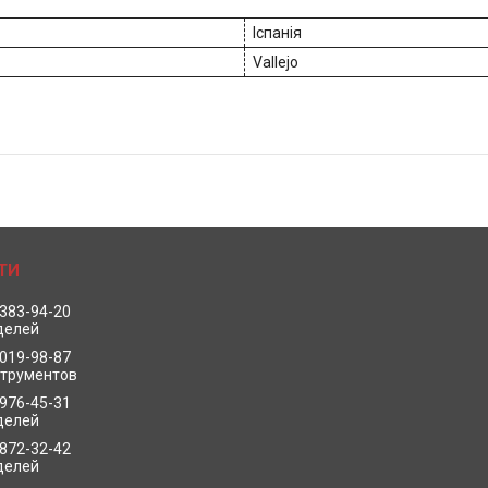
Іспанія
Vallejo
 383-94-20
делей
 019-98-87
струментов
 976-45-31
делей
 872-32-42
делей