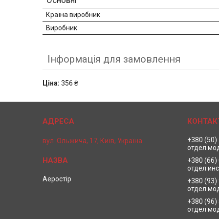
Основні
Країна виробник
Виробник
Інформація для замовлення
Ціна:
356 ₴
+380 (50)
вул. Ольжича, 17, Київ, Україна
отдел мо
+380 (66)
отдел ин
Аеростір
+380 (93)
отдел мо
+380 (96)
отдел мо