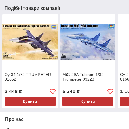
Подібні товари компанії
Су-34 1/72 TRUMPETER
MiG-29A Fulcrum 1/32
Су-2
01652
Trumpeter 03223
016
2 448
5 340
1 1
₴
₴
Купити
Купити
Про нас