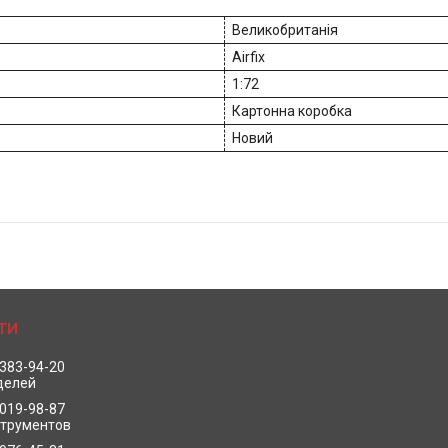
Великобританія
Airfix
1:72
Картонна коробка
Новий
 383-94-20
делей
 019-98-87
струментов