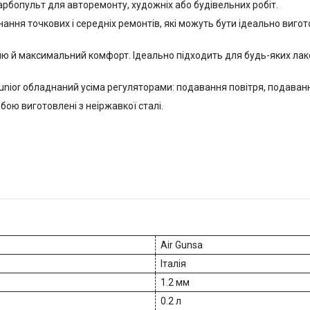
рбопульт для авторемонту, художніх або будівельних робіт.
ня точкових і середніх ремонтів, які можуть бути ідеально виго
ю й максимальний комфорт. Ідеально підходить для будь-яких лакоф
unior обладнаний усіма регуляторами: подавання повітря, подава
ою виготовлені з неіржавкої сталі.
Air Gunsa
Італія
1.2 мм
0.2 л