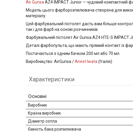
Air Gunsa
AZ4 IMPACT Junior — чудовий компактний фа
Модель цього фарборозпилювача створена для виконан
матеріалу.
Цей фарбувальний пістолет дасть вам більше контрол
так і для фарб на основі розчинників.
Фарбувальний пістолет Air Gunsa AZ4 HTE-S IMPACT J
Деталі фарбопульта, що мають прямий контакт із фарб
Постачається з одним бачком 200 мл або 70 мл.
Виробництво: AirGunsa /
Anest Iwata
(Італія)
Характеристики
Основні
Виробник
Країна виробник
Діаметр сопла
Ємність бака розпилювача