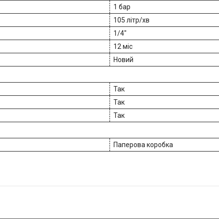
1 бар
105 літр/хв
1/4"
12 міс
Новий
Так
Так
Так
Паперова коробка