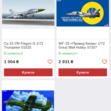
Су-15 УМ Flagon-G 1/72
МіГ-29 «Привид Києва» 1/72
Trumpeter 01625
Great Wall Hobby S7207
В наявності
В наявності
1 004
2 931
₴
₴
Купити
Купити