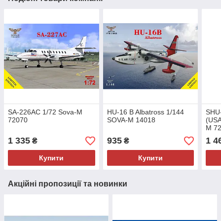
SA-226AC 1/72 Sova-M
HU-16 B Albatross 1/144
SHU-
72070
SOVA-M 14018
(USA
M 7
1 335
935
1 4
₴
₴
Купити
Купити
Акційні пропозиції та новинки