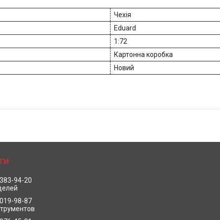
Чехія
Eduard
1:72
Картонна коробка
Новий
 383-94-20
делей
 019-98-87
струментов