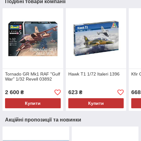
Подібні товари компанії
Tornado GR Mk1 RAF "Gulf
Hawk T1 1/72 Italeri 1396
Kfir 
War" 1/32 Revell 03892
2 600
623
668
₴
₴
Купити
Купити
Акційні пропозиції та новинки