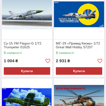
Су-15 УМ Flagon-G 1/72
МіГ-29 «Привид Києва» 1/72
Trumpeter 01625
Great Wall Hobby S7207
В наявності
В наявності
1 004
2 931
₴
₴
Купити
Купити