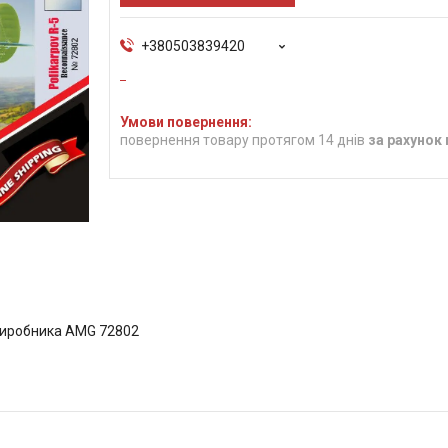
+380503839420
повернення товару протягом 14 днів
за рахунок
 виробника AMG 72802