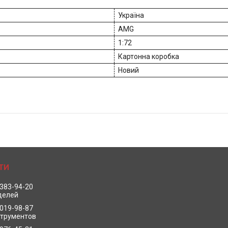
Україна
AMG
1:72
Картонна коробка
Новий
 383-94-20
делей
 019-98-87
струментов