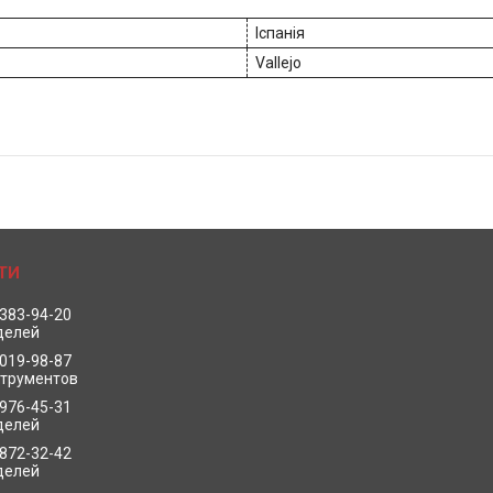
Іспанія
Vallejo
 383-94-20
делей
 019-98-87
струментов
 976-45-31
делей
 872-32-42
делей