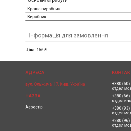
Основні атрибути
Країна виробник
Виробник
Інформація для замовлення
Ціна:
156 ₴
+380 (50)
вул. Ольжича, 17, Київ, Україна
отдел мо
+380 (66)
отдел ин
Аеростір
+380 (93)
отдел мо
+380 (96)
отдел мо