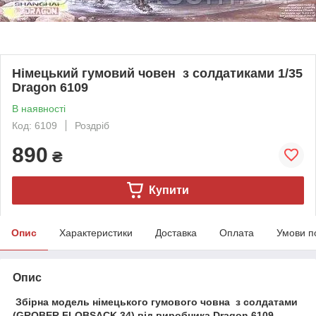
Німецький гумовий човен з солдатиками 1/35
Dragon 6109
В наявності
Код: 6109
Роздріб
890
₴
Купити
Опис
Характеристики
Доставка
Оплата
Умови п
Опис
Збірна модель німецького гумового човна з солдатами
(GROBER FLOBSACK 34) від виробника Dragon 6109