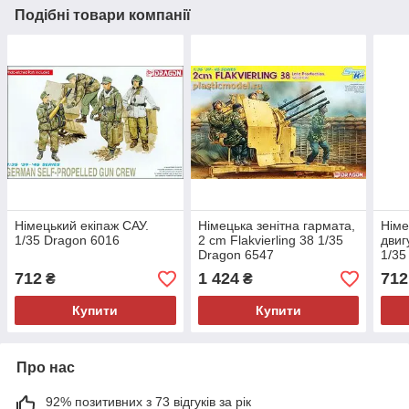
Подібні товари компанії
Німецький екіпаж САУ.
Німецька зенітна гармата,
Німе
1/35 Dragon 6016
2 cm Flakvierling 38 1/35
двиг
Dragon 6547
1/35
712
1 424
712
₴
₴
Купити
Купити
Про нас
92% позитивних з 73 відгуків за рік