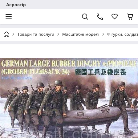
Аеростір
Товари та послуги
Масштабні моделі
Фігурки, солда