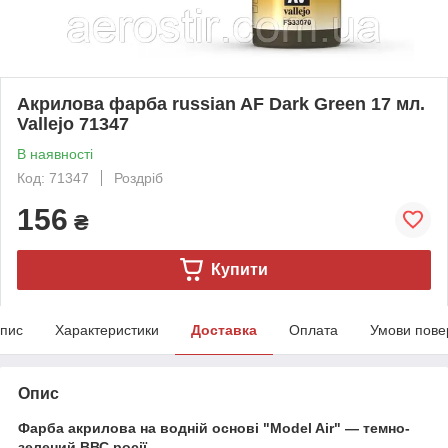
Акрилова фарба russian AF Dark Green 17 мл.
Vallejo 71347
В наявності
Код: 71347
Роздріб
156
₴
Купити
пис
Характеристики
Доставка
Оплата
Умови пове
Опис
Фарба акрилова на водній основі "Model Air" — темно-
зелений ВВС росії