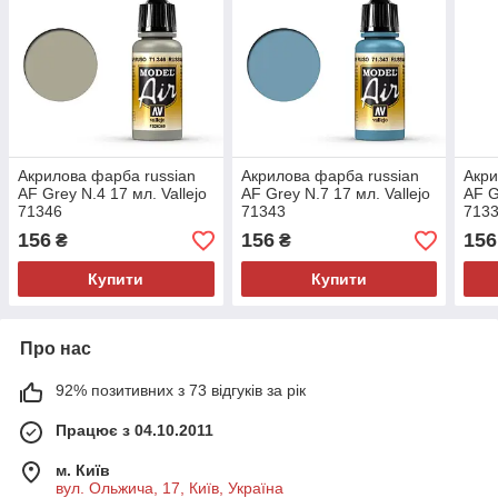
Акрилова фарба russian
Акрилова фарба russian
Акри
AF Grey N.4 17 мл. Vallejo
AF Grey N.7 17 мл. Vallejo
AF G
71346
71343
713
156
156
156
₴
₴
Купити
Купити
Про нас
92% позитивних з 73 відгуків за рік
Працює з 04.10.2011
м. Київ
вул. Ольжича, 17, Київ, Україна