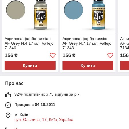
Акрилова фарба russian
Акрилова фарба russian
Акри
AF Grey N.4 17 мл. Vallejo
AF Grey N.7 17 мл. Vallejo
AF G
71346
71343
713
156
156
156
₴
₴
Купити
Купити
Про нас
92% позитивних з 73 відгуків за рік
Працює з 04.10.2011
м. Київ
вул. Ольжича, 17, Київ, Україна