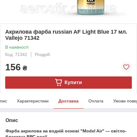
Акрилова фарба russian AF Light Blue 17 мл.
Vallejo 71342
В наявності
Код: 71342
Роздріб
156
₴
Купити
пис
Характеристики
Доставка
Оплата
Умови пове
Опис
Фарба акрилова на водній основі "Model Air" — світло-
блакитна ВВС росії