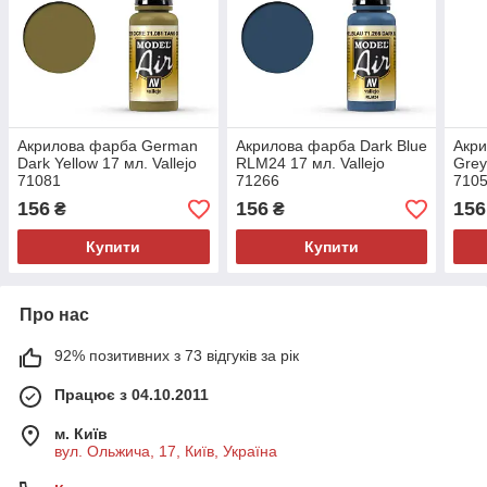
Акрилова фарба German
Акрилова фарба Dark Blue
Акри
Dark Yellow 17 мл. Vallejo
RLM24 17 мл. Vallejo
Grey
71081
71266
710
156
156
156
₴
₴
Купити
Купити
Про нас
92% позитивних з 73 відгуків за рік
Працює з 04.10.2011
м. Київ
вул. Ольжича, 17, Київ, Україна