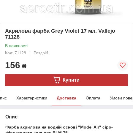
Акрилова фарба Grey Violet 17 мл. Vallejo
71128
В наявності
Код: 71128
Роздріб
156
₴
Купити
пис
Характеристики
Доставка
Оплата
Умови пове
Опис
Фарба акрилова на водній основі "Model Air" сіро-
фіолетового кольору RLM 75