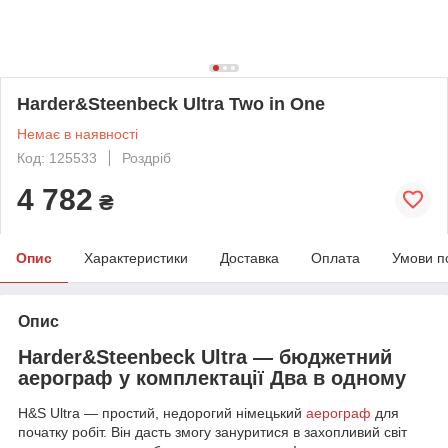
Harder&Steenbeck Ultra Two in One
Немає в наявності
Код: 125533
Роздріб
4 782
₴
Опис
Характеристики
Доставка
Оплата
Умови п
Опис
Harder&Steenbeck Ultra — бюджетний
аерограф у комплектації Два в одному
H&S Ultra — простий, недорогий німецький
аерограф
для
початку робіт. Він дасть змогу зануритися в захопливий світ