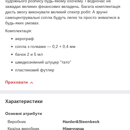
художнього розпису будь-якому охочому. І водночас не
зажадає великих фінансових вкладень. Багата комплектація
дасть змогу виконувати великий спектр робіт. А зручні
самоцентрувальні сопла будуть легко та просто зніматися в
будь-яких умовах.
Комплектація:
аерограф
сопла з голками — 0,2 + 0,4 мм
бачок 2 и 5 мл
швидкознімний штуцер "тато"
пластиковий футляр
Приховати
Характеристики
Основні атрибути
Виробник
Harder&Steenbeck
Країна виробник
Німеччина