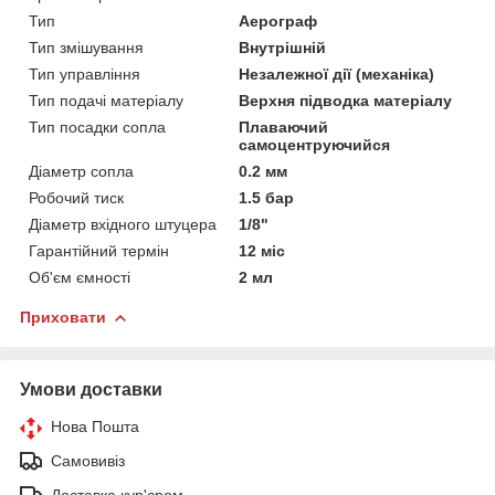
Тип
Аерограф
Тип змішування
Внутрішній
Тип управління
Незалежної дії (механіка)
Тип подачі матеріалу
Верхня підводка матеріалу
Тип посадки сопла
Плаваючий
самоцентруючийся
Діаметр сопла
0.2 мм
Робочий тиск
1.5 бар
Діаметр вхідного штуцера
1/8"
Гарантійний термін
12 міс
Об'єм ємності
2 мл
Приховати
Умови доставки
Нова Пошта
Самовивіз
Доставка кур'єром