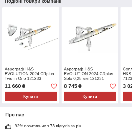
Подібні товари компанії
Аерограф H&S
Аерограф H&S
Сопл
EVOLUTION 2024 CRplus
EVOLUTION 2024 CRplus
H&S
Two in Оnе 121233
Solo 0,28 мм 121231
712
11 660
8 745
3 0
₴
₴
Купити
Купити
Про нас
92% позитивних з 73 відгуків за рік